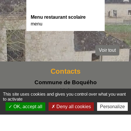
Menu restaurant scolaire
menu
Voir tout
Contacts
Commune de Boquého
1, rue Abbé Lesage
This site uses cookies and gives you control over what you want
22170 Boquého - FRANCE
to activate
+33 2 96 73 92 03
OK, accept all
Deny all cookies
Personalize