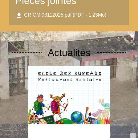
Pièces jointes
file_download
CR CM 03112025.pdf (PDF - 1.23Mo)
Actualités