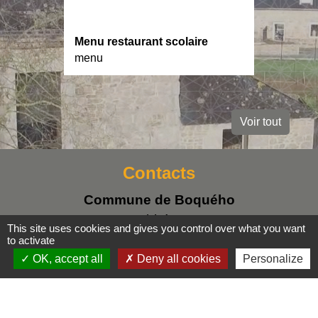
Menu restaurant scolaire
menu
Voir tout
Contacts
Commune de Boquého
1, rue Abbé Lesage
This site uses cookies and gives you control over what you want
22170 Boquého - FRANCE
to activate
+33 2 96 73 92 03
OK, accept all
Deny all cookies
Personalize