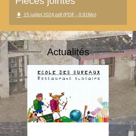
Pièces jointes
file_download
15 juillet 2024.pdf (PDF - 0.91Mo)
Actualités