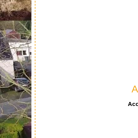
A
Acc