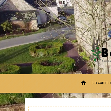
home
La comm