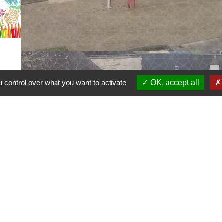
 control over what you want to activate
OK, accept all
Contacts
Commune de Boquého
1, rue Abbé Lesage
22170 Boquého - FRANCE
+33 2 96 73 92 03