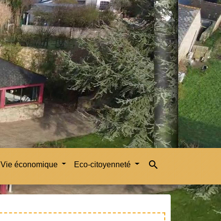
search
Vie économique
Eco-citoyenneté