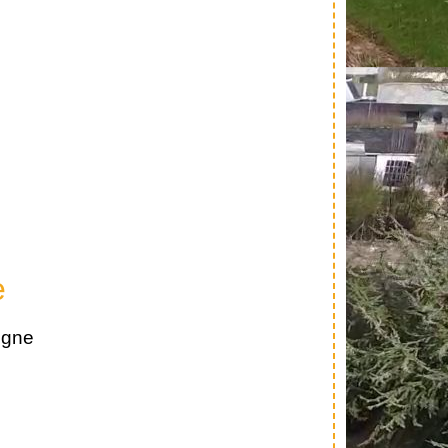
e
igne