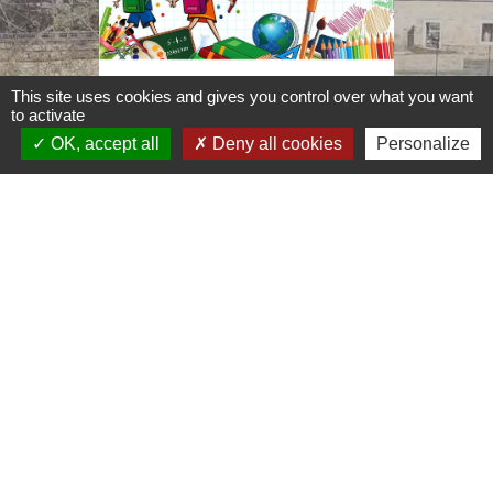
This site uses cookies and gives you control over what you want
to activate
OK, accept all
Deny all cookies
Personalize
Menu restaurant scolaire
menu
Voir tout
Contacts
Commune de Boquého
1, rue Abbé Lesage
22170 Boquého - FRANCE