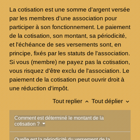
La cotisation est une somme d'argent versée
par les membres d'une association pour
participer à son fonctionnement. Le paiement
de la cotisation, son montant, sa périodicité,
et l'échéance de ses versements sont, en
principe, fixés par les statuts de l'association.
Si vous (membre) ne payez pas la cotisation,
vous risquez d'être exclu de l'association. Le
paiement de la cotisation peut ouvrir droit à
une réduction d'impôt.
Tout replier
Tout déplier
keyboard_arrow_up
keyboard_arrow_down
Comment est déterminé le montant de la
cotisation ?
Quelle est la périodicité du versement de la