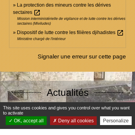
La protection des mineurs contre les dérives
open_in_new
sectaires
Mission interministérielle de vigilance et de lutte contre les dérives
sectaires (Miviludes)
open_in_new
Dispositif de lutte contre les filières djihadistes
Ministère chargé de l'intérieur
Signaler une erreur sur cette page
Actualités
This site uses cookies and gives you control over what you want
to activate
OK, accept all
Deny all cookies
Personalize