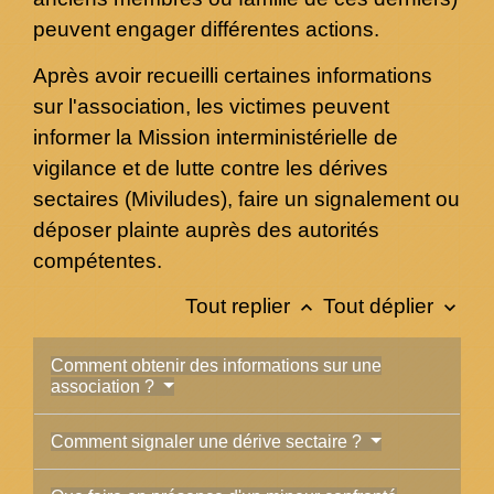
peuvent engager différentes actions.
Après avoir recueilli certaines informations
sur l'association, les victimes peuvent
informer la Mission interministérielle de
vigilance et de lutte contre les dérives
sectaires (Miviludes), faire un signalement ou
déposer plainte auprès des autorités
compétentes.
Tout replier
Tout déplier
keyboard_arrow_up
keyboard_arrow_down
Comment obtenir des informations sur une
association ?
Comment signaler une dérive sectaire ?